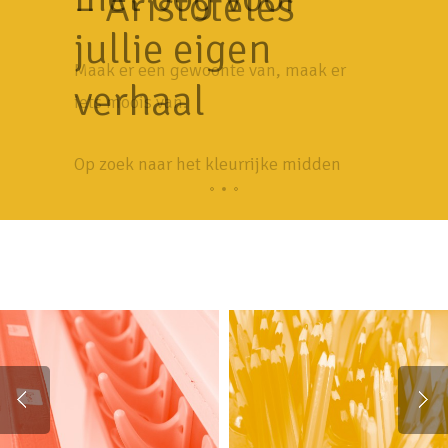
– Aristoteles
jullie eigen
Maak er een gewoonte van, maak er
verhaal
iets moois van.
Op zoek naar het kleurrijke midden